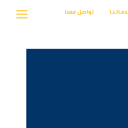
مـاتـنـا
تواصل معنا