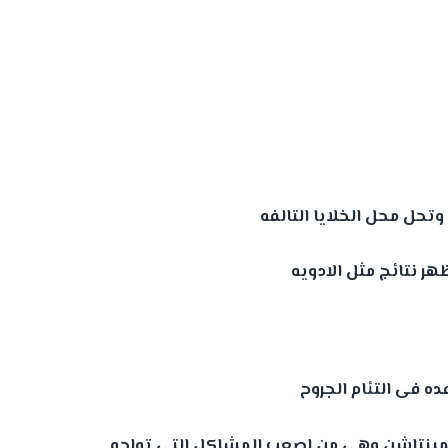
ه فى التئام الجروح
بيجمينتاشن وهى من اصعب المشاكل التى تواجه