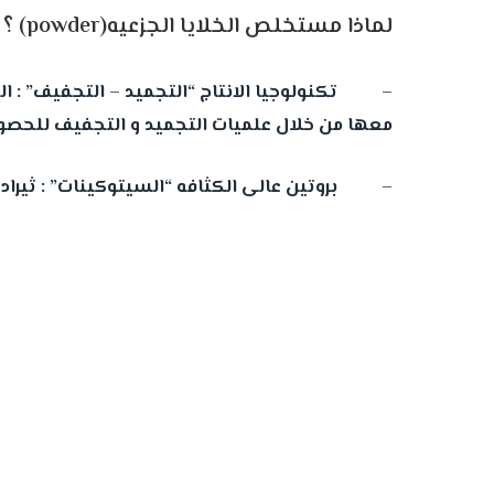
لماذا مستخلص الخلايا الجزعيه(powder) ؟
– تكنولوجيا الانتاج “التجميد – التجفيف” : الس
معها من خلال علميات التجميد و التجفيف للحصو
– بروتين عالى الكثافه “السيتوكينات” : ثيرادير