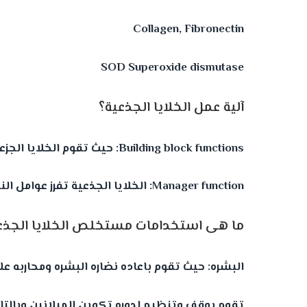
Collagen, Fibronectin
SOD Superoxide dismutase
آلية عمل الخلايا الجذعية؟
Building block functions: حيث تقوم الخلايا الجزعيه بالانتقال الى المنطقه المصابه وتتميز مثل الخلايا المجاوره وتحل محل الخلايا التالفه
Manager function: الخلايا الجذعية تفرز عوامل النمو growth factors المختلفة التي تنشط الخلايا المجاورة وتظهر نتائج مثل الادويه
ما هى استخدامات مستخلص الخلايا الجذعي
البشره: حيث تقوم باعاده نضاره البشره ومحاربه ع
تقوم بوقف وتنظيم لدوره تكوين الميلانين وبالت