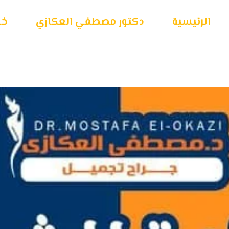
الرئيسية
دكتور مصطفي العكازي
خـد