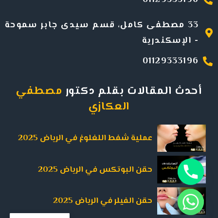
01129333196
33 مصطفى كامل، قسم سيدى جابر سموحة
- الإسكندرية
01129333196
أحدث المقالات بقلم دكتور
مصطفي
العكازي
عملية شفط اللغلوغ في الرياض 2025
حقن البوتكس في الرياض 2025
حقن الفيلر في الرياض 2025
Hide c