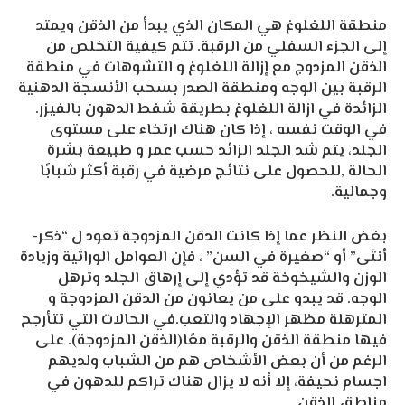
منطقة اللغلوغ هي المكان الذي يبدأ من الذقن ويمتد
إلى الجزء السفلي من الرقبة. تتم كيفية التخلص من
الذقن المزدوج مع إزالة اللغلوغ و التشوهات في منطقة
الرقبة بين الوجه ومنطقة الصدر بسحب الأنسجة الدهنية
الزائدة في ازالة اللغلوغ بطريقة شفط الدهون بالفيزر.
في الوقت نفسه ، إذا كان هناك ارتخاء على مستوى
الجلد، يتم شد الجلد الزائد حسب عمر و طبيعة بشرة
الحالة ,للحصول على نتائج مرضية في رقبة أكثر شبابًا
وجمالية.
بغض النظر عما إذا كانت الدقن المزدوجة تعود ل “ذكر-
أنثى” أو “صغيرة في السن” ، فإن العوامل الوراثية وزيادة
الوزن والشيخوخة قد تؤدي إلى إرهاق الجلد وترهل
الوجه. قد يبدو على من يعانون من الدقن المزدوجة و
المترهلة مظهر الإجهاد والتعب.في الحالات التي تتأرجح
فيها منطقة الذقن والرقبة معًا(الذقن المزدوجة). على
الرغم من أن بعض الأشخاص هم من الشباب ولديهم
اجسام نحيفة، إلا أنه لا يزال هناك تراكم للدهون في
مناطق الذقن.