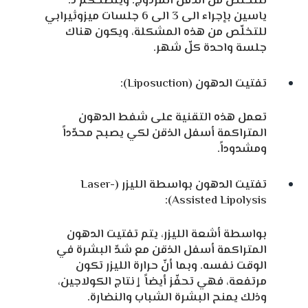
للتخلّص من الذقن المزدوج. وينصحكم د.
ياسين بإجراء الى 3 الى 6 جلسات ميزوثيرابي
للتخلّص من هذه المشكلة، ويكون هناك
جلسة واحدة كلّ شهر.
تفتيت الدهون (Liposuction):
تعمل هذه التقنية على شفط الدهون
المتراكمة أسفل الذقن لكي يصبح محدّداً
ومشدوداً.
تفتيت الدهون بواسطة الليزر (Laser-
Assisted Lipolysis):
بواسطة أشعة الليزر، يتم تفتيت الدهون
المتراكمة أسفل الذقن مع شدّ البشرة في
الوقت نفسه. وبما أنّ حرارة الليزر تكون
مرتفعة، فهي تحفّز أيضاً ٳنتاج الكولاجين،
وذلك يمنح البشرة الشباب والنضارة.