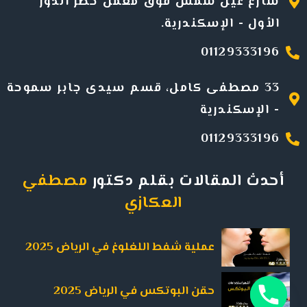
شارع عين شمس فوق معمل خضر الدور
الأول -
الإسكندرية
.
01129333196
33 مصطفى كامل، قسم سيدى جابر سموحة
- الإسكندرية
01129333196
أحدث المقالات بقلم دكتور
مصطفي
العكازي
عملية شفط اللغلوغ في الرياض 2025
حقن البوتكس في الرياض 2025