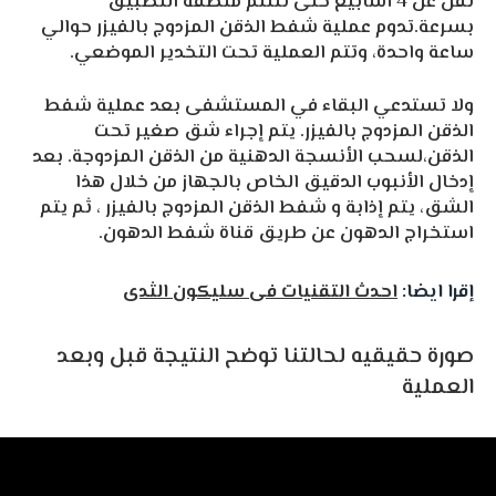
تقل عن 4 أسابيع حتى تلتئم منطقة التطبيق
بسرعة.تدوم عملية شفط الذقن المزدوج بالفيزر حوالي
ساعة واحدة، وتتم العملية تحت التخدير الموضعي.
ولا تستدعي البقاء في المستشفى بعد عملية شفط
الذقن المزدوج بالفيزر. يتم إجراء شق صغير تحت
الذقن،لسحب الأنسجة الدهنية من الذقن المزدوجة. بعد
إدخال الأنبوب الدقيق الخاص بالجهاز من خلال هذا
الشق، يتم إذابة و شفط الذقن المزدوج بالفيزر ، ثم يتم
استخراج الدهون عن طريق قناة شفط الدهون.
إقرا ايضا:
احدث التقنيات فى سليكون الثدى
صورة حقيقيه لحالتنا توضح النتيجة قبل وبعد
العملية