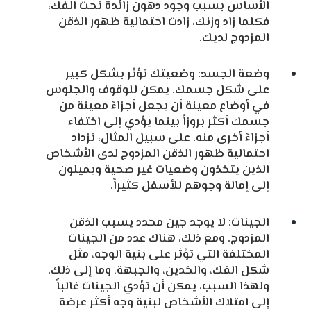
الأساس بسبب وجود دهون زائدة تحت الفك،
فكلما زاد وزنك، زادت احتمالية ظهور الذقن
المزدوج لديك.
وضعة الجسد: وضعيتك تؤثر بشكل كبير
على شكل جسمك. يمكن للوقوف والجلوس
في أوضاع معينة أن يجعل أجزاءً معينة من
جسمك أكثر بروزاً بينما يؤدي إلى اختفاء
أجزاءً أخرى منه. على سبيل المثال، تزداد
احتمالية ظهور الذقن المزدوج لدى الأشخاص
الذين يتخذون وضعيات غير صحية ويميلون
إلى إمالة وجوهم للأسفل كثيراً.
الجينات: لا يوجد جين محدد يسبب الذقن
المزدوج. ومع ذلك، هناك عدد من الجينات
المختلفة التي تؤثر على بنية الوجه، مثل
شكل الفك، والخدين، والجبهة، وما إلى ذلك.
ولهذا السبب، يمكن أن تؤدي الجينات غالباً
إلى امتلاك الأشخاص لبنية وجه أكثر عرضة