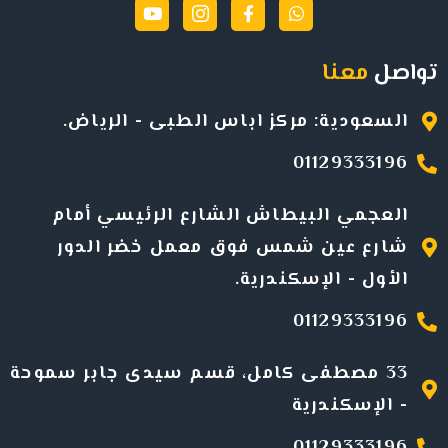
تواصل
معنا
السعودية: مركز اباس الطبى - الرياض.
01129333196
العجمي البيطاش الشارع الرئيسي أمام
شارع عين شمس فوق معمل خضر الدور
الأول -
الإسكندرية
.
01129333196
33 مصطفى كامل، قسم سيدى جابر سموحة
- الإسكندرية