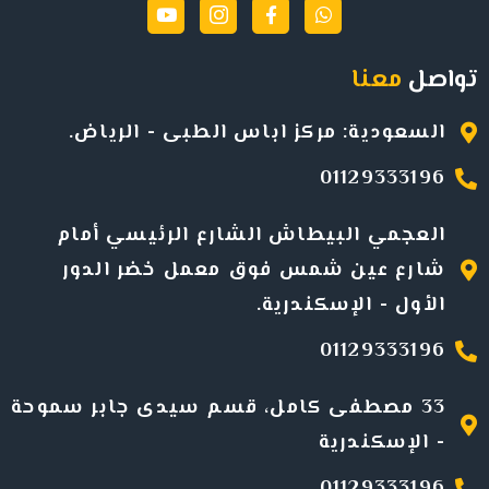
تواصل
معنا
السعودية: مركز اباس الطبى - الرياض.
01129333196
العجمي البيطاش الشارع الرئيسي أمام
شارع عين شمس فوق معمل خضر الدور
الأول -
الإسكندرية
.
01129333196
33 مصطفى كامل، قسم سيدى جابر سموحة
- الإسكندرية