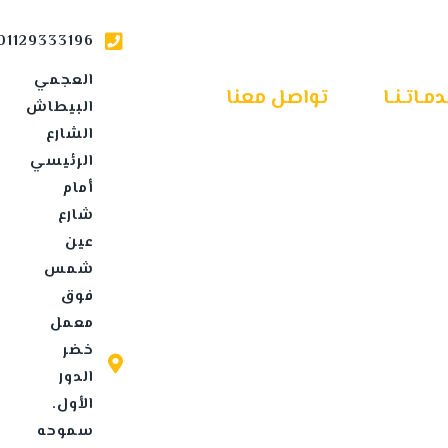
01129333196
العجمي
مـاتـنـا
تواصل معنا
البيطاش
الشارع
الرئيسي
أمام
شارع
عين
شمس
فوق
معمل
خضر
الدور
الأول.
سموحه