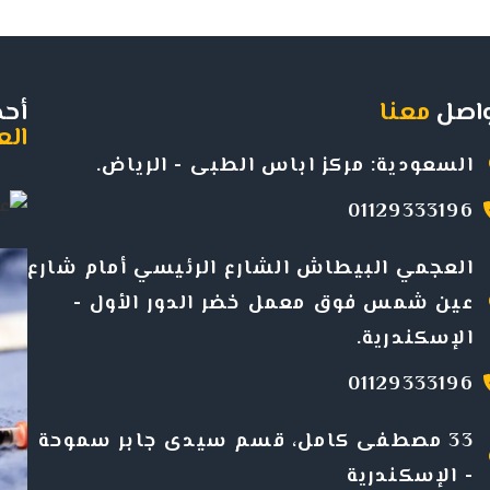
اصل
معنا
أحد
الع
السعودية: مركز اباس الطبى - الرياض.
01129333196
العجمي البيطاش الشارع الرئيسي أمام شارع
عين شمس فوق معمل خضر الدور الأول -
الإسكندرية
.
01129333196
33 مصطفى كامل، قسم سيدى جابر سموحة
- الإسكندرية