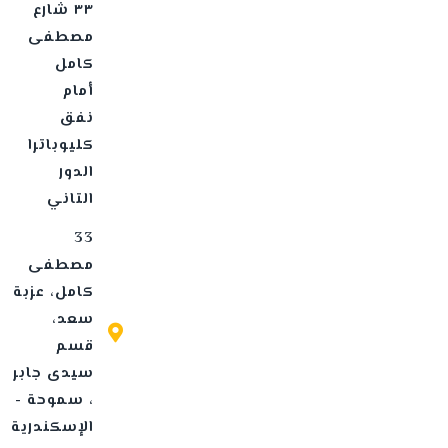
٣٣ شارع
مصطفى
كامل
أمام
نفق
كليوباترا
الدور
التاني
33
مصطفى
كامل، عزبة
سعد،
قسم
سيدى جابر
، سموحة -
الإسكندرية