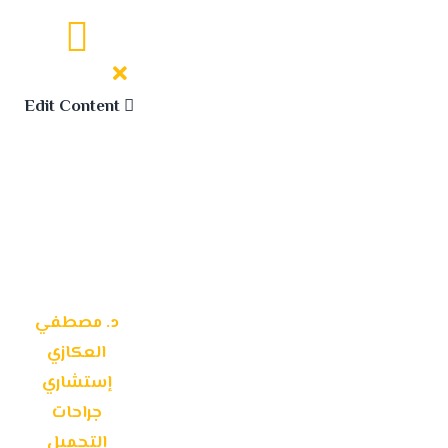
Edit Content
د. مصطفي
العكازي
إستشاري
جراحات
التجميل