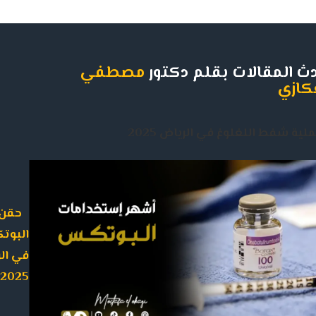
ث المقالات بقلم دكتور
مصطفي
كازي
حقن
البوت
في ال
2025