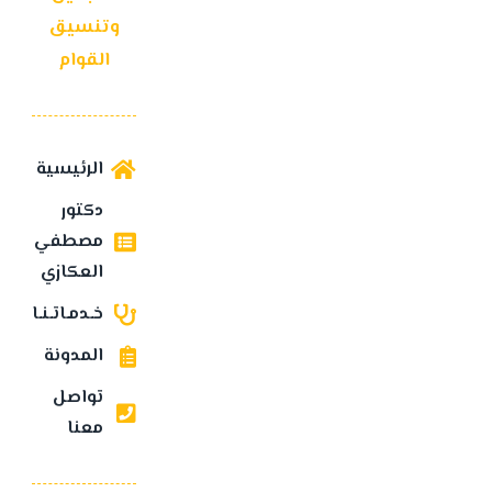
وتنسيق
القوام
الرئيسية
دكتور
مصطفي
العكازي
خـدمـاتـنـا
المدونة
تواصل
معنا